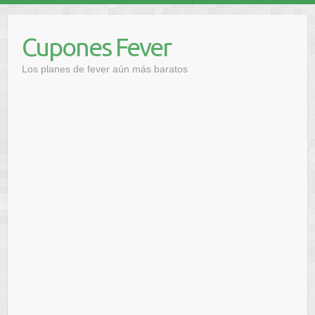
Saltar
al
Cupones Fever
contenido
Los planes de fever aún más baratos