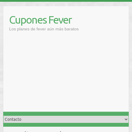
Saltar
al
Cupones Fever
contenido
Los planes de fever aún más baratos