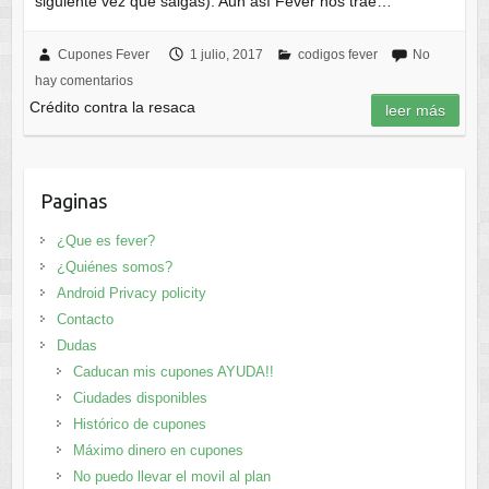
siguiente vez que salgas). Aun así Fever nos trae…
Cupones Fever
1 julio, 2017
codigos fever
No
hay comentarios
Crédito contra la resaca
leer más
Paginas
¿Que es fever?
¿Quiénes somos?
Android Privacy policity
Contacto
Dudas
Caducan mis cupones AYUDA!!
Ciudades disponibles
Histórico de cupones
Máximo dinero en cupones
No puedo llevar el movil al plan