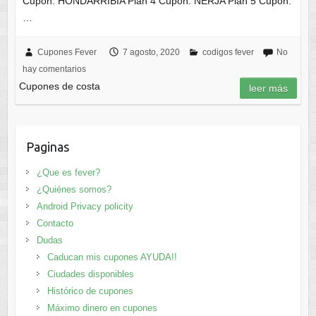
Cupón: HONDARRIBIA Plan 4 Cupón: NERJA Plan 5 Cupón:
…
Cupones Fever
7 agosto, 2020
codigos fever
No
hay comentarios
Cupones de costa
leer más
Paginas
¿Que es fever?
¿Quiénes somos?
Android Privacy policity
Contacto
Dudas
Caducan mis cupones AYUDA!!
Ciudades disponibles
Histórico de cupones
Máximo dinero en cupones