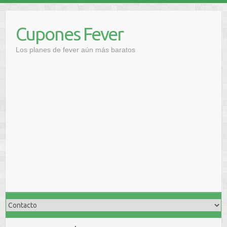
Saltar
al
Cupones Fever
contenido
Los planes de fever aún más baratos