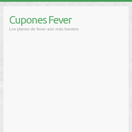
Saltar
al
Cupones Fever
contenido
Los planes de fever aún más baratos