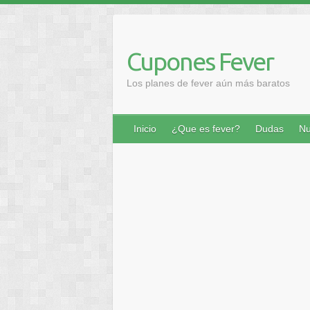
Saltar
al
contenido
Cupones Fever
Los planes de fever aún más baratos
Inicio
¿Que es fever?
Dudas
Nu