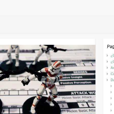
Pag
¿Q
¿
An
Co
D