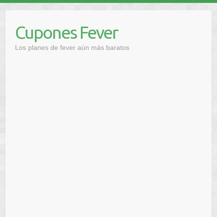
Saltar
al
Cupones Fever
contenido
Los planes de fever aún más baratos