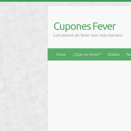
Saltar
al
contenido
Cupones Fever
Los planes de fever aún más baratos
Inicio
¿Que es fever?
Dudas
Nu