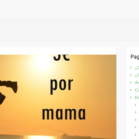
Pag
¿Q
¿
An
Co
D