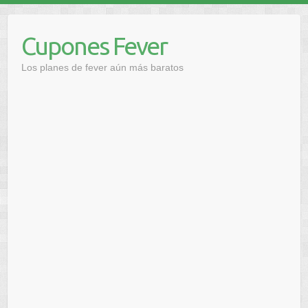
Saltar
al
Cupones Fever
contenido
Los planes de fever aún más baratos