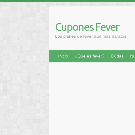
Saltar
al
contenido
Cupones Fever
Los planes de fever aún más baratos
Inicio
¿Que es fever?
Dudas
Nu