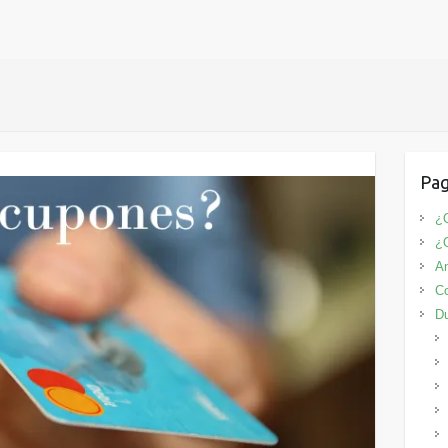
Pag
¿Q
¿
An
Co
D