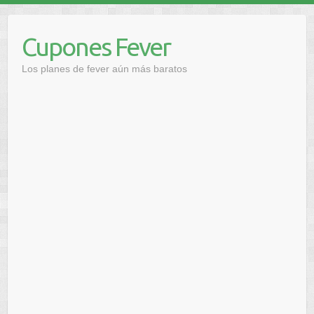
Saltar
al
Cupones Fever
contenido
Los planes de fever aún más baratos