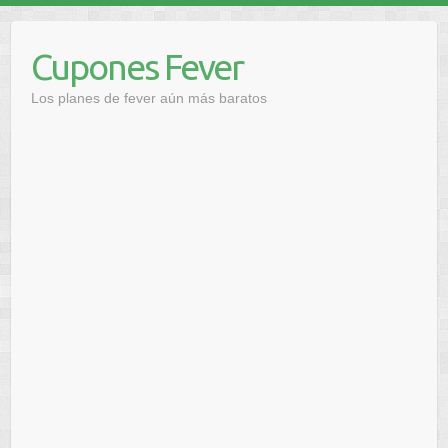
Saltar
al
Cupones Fever
contenido
Los planes de fever aún más baratos