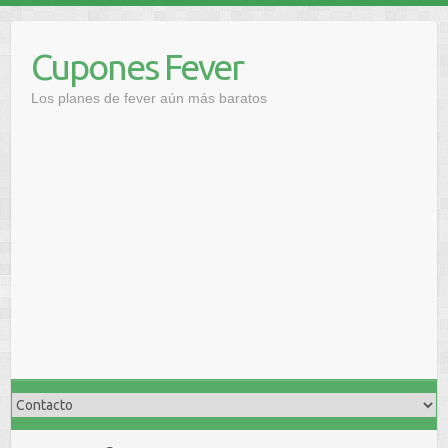
Saltar
al
Cupones Fever
contenido
Los planes de fever aún más baratos