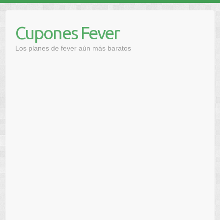
Saltar
al
Cupones Fever
contenido
Los planes de fever aún más baratos