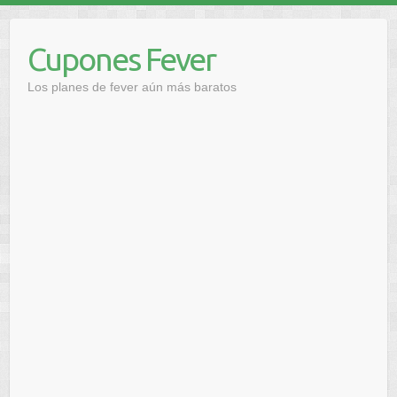
Saltar
al
Cupones Fever
contenido
Los planes de fever aún más baratos