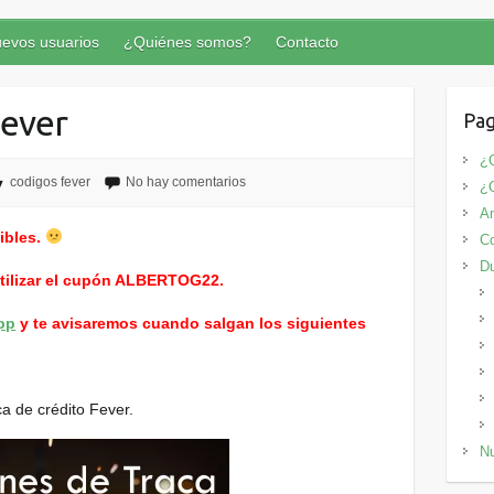
evos usuarios
¿Quiénes somos?
Contacto
Fever
Pag
¿Q
codigos fever
No hay comentarios
¿
An
ibles.
Co
D
utilizar el cupón ALBERTOG22.
pp
y te avisaremos cuando salgan los siguientes
 de crédito Fever.
Nu