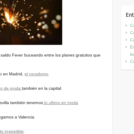
Ent
Cu
Cu
Cu
En
bu
saldo Fever buceando entre los planes gratuitos que
Cu
o en Madrid,
el rocodomo
.
ón de moda
también en la capital.
evilla también tenemos
lo ultimo en moda
legamos a Valencia.
to irrepetible
.