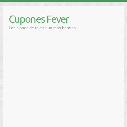
Saltar
al
Cupones Fever
contenido
Los planes de fever aún más baratos