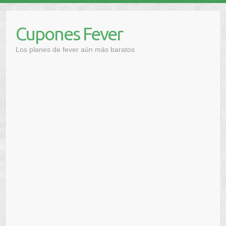
Saltar
al
Cupones Fever
contenido
Los planes de fever aún más baratos