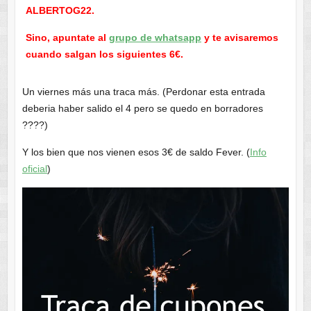
ALBERTOG22.
Sino, apuntate al
grupo de whatsapp
y te avisaremos
cuando salgan los siguientes 6€.
Un viernes más una traca más. (Perdonar esta entrada
deberia haber salido el 4 pero se quedo en borradores
????)
Y los bien que nos vienen esos 3€ de saldo Fever. (
Info
oficial
)