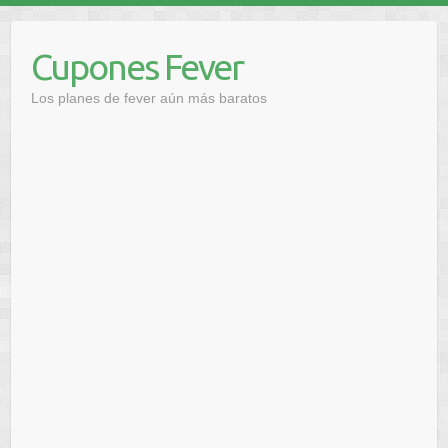
Saltar
al
Cupones Fever
contenido
Los planes de fever aún más baratos