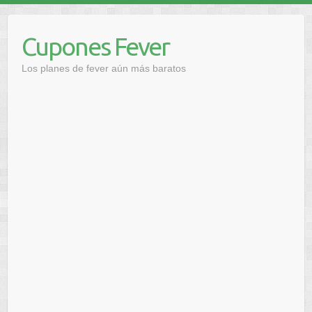
Saltar
al
Cupones Fever
contenido
Los planes de fever aún más baratos