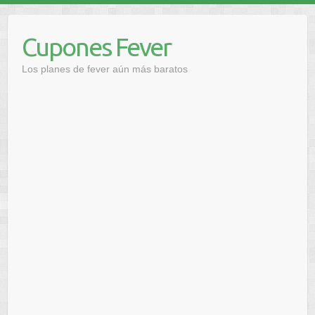
Saltar
al
Cupones Fever
contenido
Los planes de fever aún más baratos