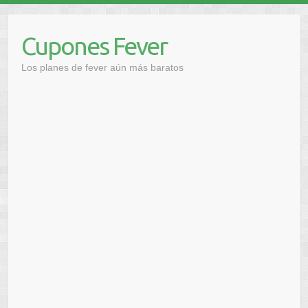
Saltar
al
Cupones Fever
contenido
Los planes de fever aún más baratos