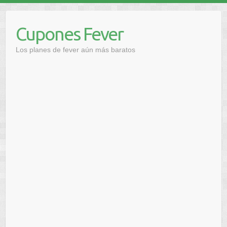
Saltar
al
Cupones Fever
contenido
Los planes de fever aún más baratos