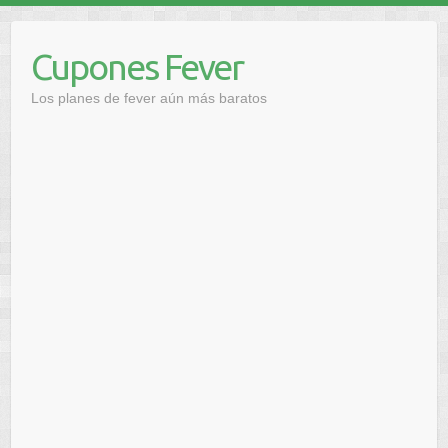
Saltar
al
Cupones Fever
contenido
Los planes de fever aún más baratos