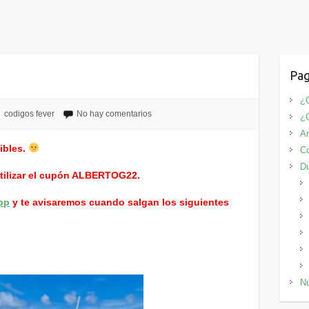
Pag
¿Q
codigos fever
No hay comentarios
¿
An
ibles.
Co
D
utilizar el cupón ALBERTOG22.
pp
y te avisaremos cuando salgan los siguientes
Nu