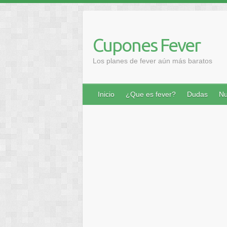
Saltar
al
contenido
Cupones Fever
Los planes de fever aún más baratos
Inicio
¿Que es fever?
Dudas
Nu