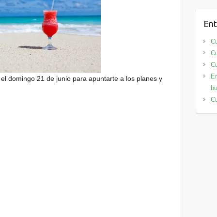
Ent
Cu
Cu
Cu
En
l domingo 21 de junio para apuntarte a los planes y
bu
Cu