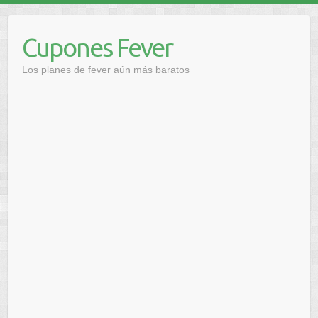
Saltar
al
Cupones Fever
contenido
Los planes de fever aún más baratos