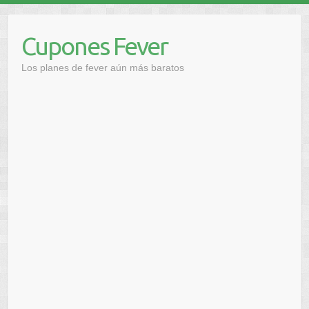
Saltar
al
Cupones Fever
contenido
Los planes de fever aún más baratos