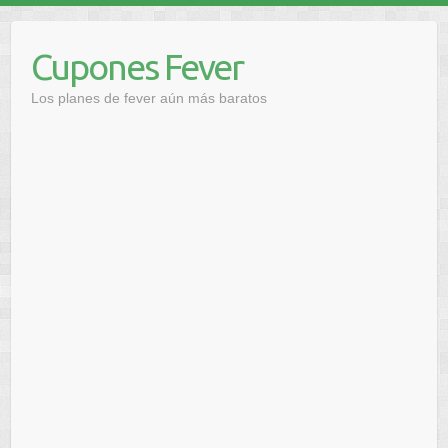
Saltar
al
Cupones Fever
contenido
Los planes de fever aún más baratos