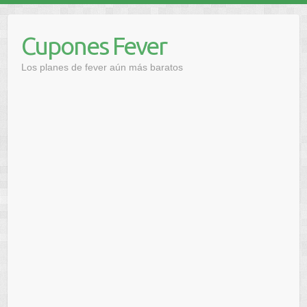
Saltar
al
Cupones Fever
contenido
Los planes de fever aún más baratos