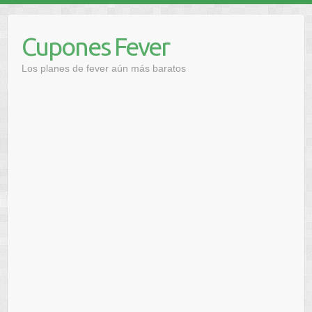
Saltar
al
Cupones Fever
contenido
Los planes de fever aún más baratos