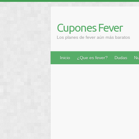
Saltar
al
contenido
Cupones Fever
Los planes de fever aún más baratos
Inicio
¿Que es fever?
Dudas
Nu