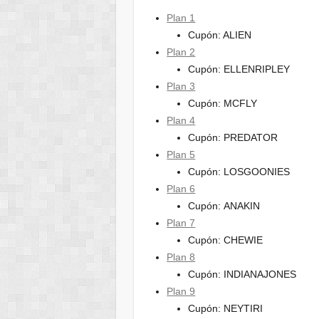
Plan 1
Cupón: ALIEN
Plan 2
Cupón: ELLENRIPLEY
Plan 3
Cupón: MCFLY
Plan 4
Cupón: PREDATOR
Plan 5
Cupón: LOSGOONIES
Plan 6
Cupón: ANAKIN
Plan 7
Cupón: CHEWIE
Plan 8
Cupón: INDIANAJONES
Plan 9
Cupón: NEYTIRI