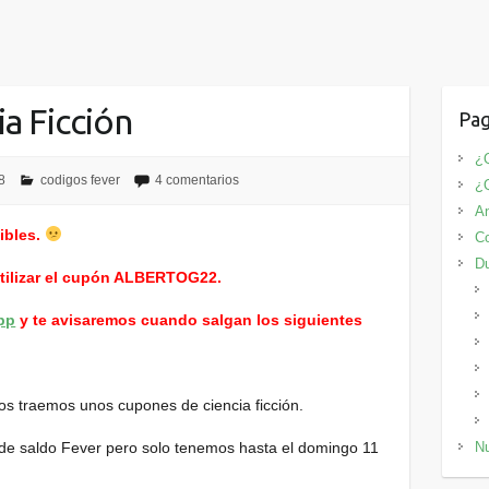
a Ficción
Pag
¿Q
8
codigos fever
4 comentarios
¿
An
ibles.
Co
D
utilizar el cupón ALBERTOG22.
pp
y te avisaremos cuando salgan los siguientes
s traemos unos cupones de ciencia ficción.
 de saldo Fever pero solo tenemos hasta el domingo 11
Nu