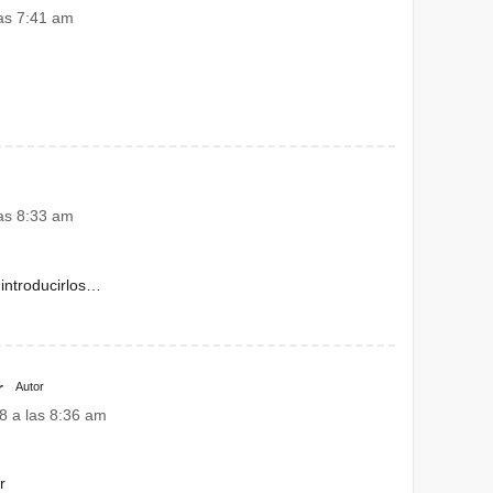
as 7:41 am
as 8:33 am
 introducirlos…
r
Autor
8 a las 8:36 am
r