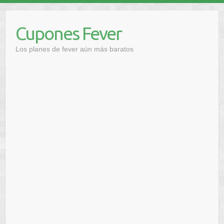
Saltar
al
Cupones Fever
contenido
Los planes de fever aún más baratos