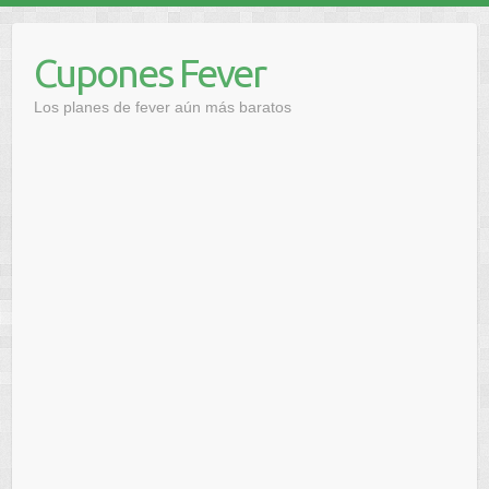
Saltar
al
Cupones Fever
contenido
Los planes de fever aún más baratos