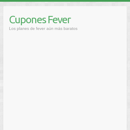
Saltar
al
Cupones Fever
contenido
Los planes de fever aún más baratos