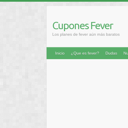
Saltar
al
contenido
Cupones Fever
Los planes de fever aún más baratos
Inicio
¿Que es fever?
Dudas
Nu