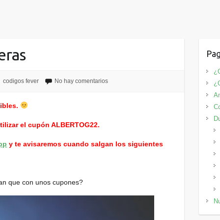
eras
Pag
¿Q
codigos fever
No hay comentarios
¿
An
ibles.
Co
D
utilizar el cupón ALBERTOG22.
pp
y te avisaremos cuando salgan los siguientes
uan que con unos cupones?
Nu