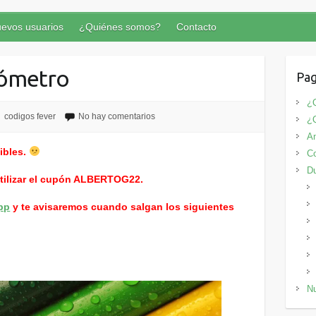
evos usuarios
¿Quiénes somos?
Contacto
mómetro
Pag
¿Q
codigos fever
No hay comentarios
¿
An
ibles.
Co
D
utilizar el cupón ALBERTOG22.
pp
y te avisaremos cuando salgan los siguientes
Nu