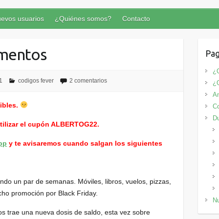
evos usuarios
¿Quiénes somos?
Contacto
umentos
Pag
¿Q
1
codigos fever
2 comentarios
¿
An
ibles.
Co
D
utilizar el cupón ALBERTOG22.
pp
y te avisaremos cuando salgan los siguientes
iendo un par de semanas. Móviles, libros, vuelos, pizzas,
cho promoción por Black Friday.
Nu
os trae una nueva dosis de saldo, esta vez sobre