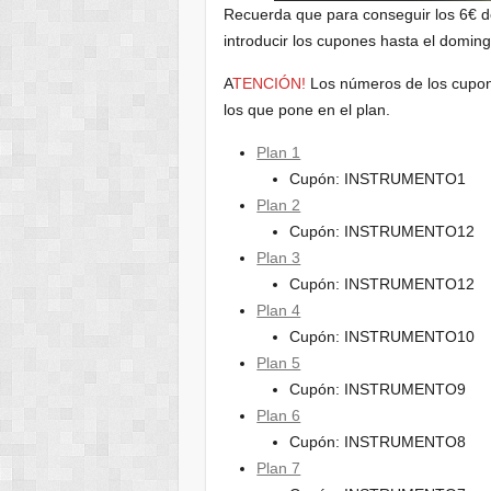
Recuerda que para conseguir los 6€ de
introducir los cupones hasta el domin
A
TENCIÓN!
Los números de los cupone
los que pone en el plan.
Plan 1
Cupón: INSTRUMENTO1
Plan 2
Cupón: INSTRUMENTO12
Plan 3
Cupón: INSTRUMENTO12
Plan 4
Cupón: INSTRUMENTO10
Plan 5
Cupón: INSTRUMENTO9
Plan 6
Cupón: INSTRUMENTO8
Plan 7