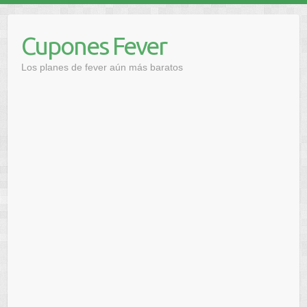
Saltar
al
Cupones Fever
contenido
Los planes de fever aún más baratos