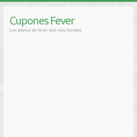
Saltar
al
Cupones Fever
contenido
Los planes de fever aún más baratos