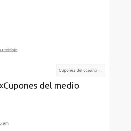
 reciclaje
Cupones del oceano
→
«
Cupones del medio
46 am