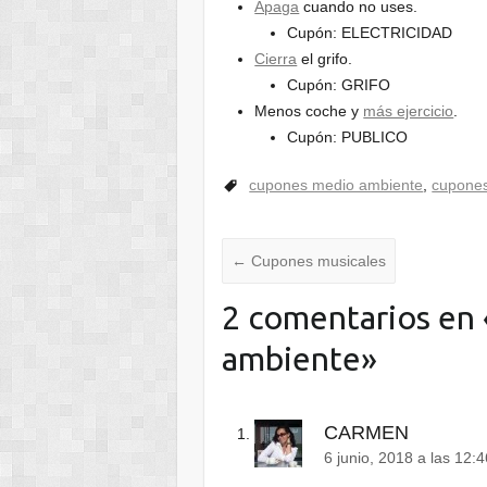
Apaga
cuando no uses.
Cupón: ELECTRICIDAD
Cierra
el grifo.
Cupón: GRIFO
Menos coche y
más ejercicio
.
Cupón: PUBLICO
cupones medio ambiente
,
cupones
←
Cupones musicales
2 comentarios en 
ambiente
»
CARMEN
6 junio, 2018 a las 12: