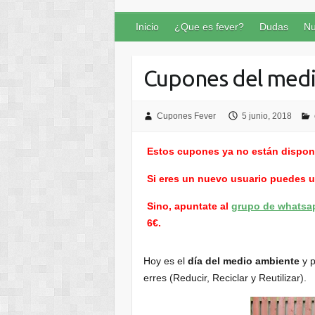
Inicio
¿Que es fever?
Dudas
Nu
Cupones del med
Cupones Fever
5 junio, 2018
Estos cupones ya no están dispon
Si eres un nuevo usuario puedes 
Sino, apuntate al
grupo de whatsa
6€.
Hoy es el
día del medio ambiente
y p
erres (Reducir, Reciclar y Reutilizar).