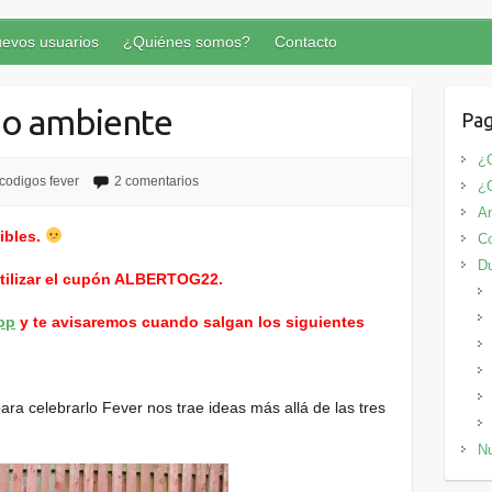
evos usuarios
¿Quiénes somos?
Contacto
io ambiente
Pag
¿Q
codigos fever
2 comentarios
¿
An
ibles.
Co
D
utilizar el cupón ALBERTOG22.
pp
y te avisaremos cuando salgan los siguientes
ara celebrarlo Fever nos trae ideas más allá de las tres
Nu