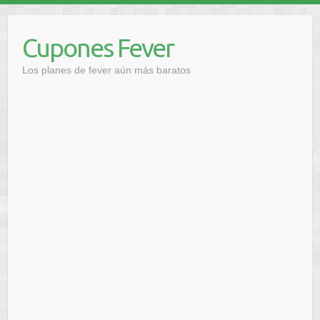
Saltar
al
Cupones Fever
contenido
Los planes de fever aún más baratos