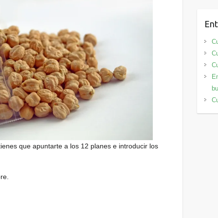
Ent
Cu
Cu
Cu
En
bu
Cu
ienes que apuntarte a los 12 planes e introducir los
re.