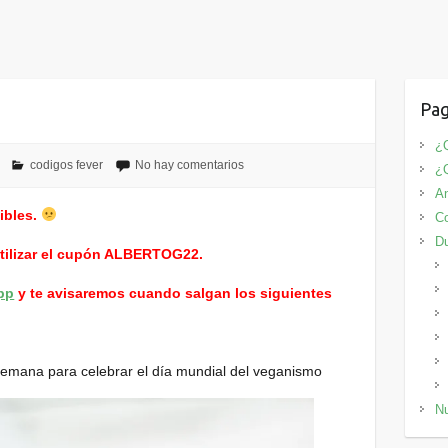
Pag
¿Q
codigos fever
No hay comentarios
¿
An
ibles.
Co
D
utilizar el cupón ALBERTOG22.
pp
y te avisaremos cuando salgan los siguientes
emana para celebrar el día mundial del veganismo
Nu