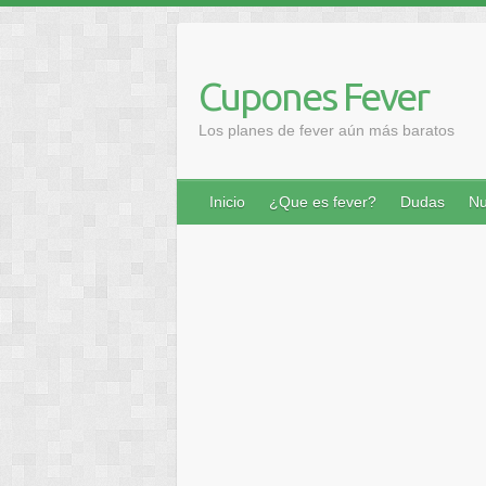
Saltar
al
contenido
Cupones Fever
Los planes de fever aún más baratos
Inicio
¿Que es fever?
Dudas
Nu