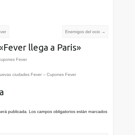
ever
Enemigos del ocio
→
«
Fever llega a Paris
»
 Cupones Fever
nuevas ciudades Fever – Cupones Fever
a
será publicada.
Los campos obligatorios están marcados