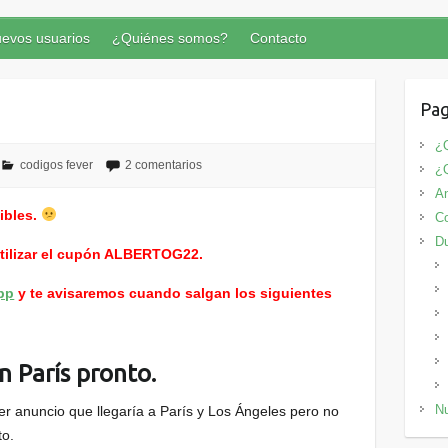
evos usuarios
¿Quiénes somos?
Contacto
Pag
¿Q
codigos fever
2 comentarios
¿
An
ibles.
Co
D
utilizar el cupón ALBERTOG22.
pp
y te avisaremos cuando salgan los siguientes
 París pronto.
Nu
r anuncio que llegaría a París y Los Ángeles pero no
to.