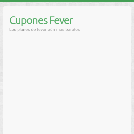
Saltar
al
Cupones Fever
contenido
Los planes de fever aún más baratos