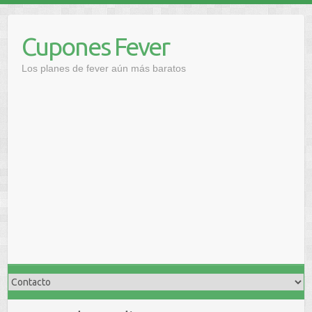
Saltar
al
Cupones Fever
contenido
Los planes de fever aún más baratos