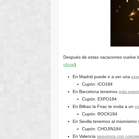
Después de estas vacaciones vuelve la
oficial
)
En Madrid puede ir a ver una
exp
Cupón: ICO184
En Barcelona tenemos
más expos
Cupón: EXPO184
En Bilbao la Fnac te invita a un
co
Cupón: ROCK184
En Sevilla tenemos al mismisimo
Cupón: CHOJIN184
En Valencia
seguimos con concie