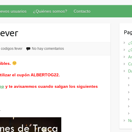
evos usuarios
¿Quiénes somos?
Contacto
Fever
Pag
¿Q
codigos fever
No hay comentarios
¿
An
ibles.
Co
D
utilizar el cupón ALBERTOG22.
pp
y te avisaremos cuando salgan los siguientes
.
Nu