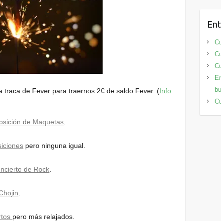
Ent
Cu
Cu
Cu
En
bu
 traca de Fever para traernos 2€ de saldo Fever. (
Info
Cu
osición de Maquetas
.
iciones
pero ninguna igual.
ncierto de Rock
.
Chojin
.
rtos
pero más relajados.