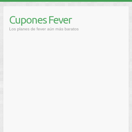
Saltar
al
Cupones Fever
contenido
Los planes de fever aún más baratos