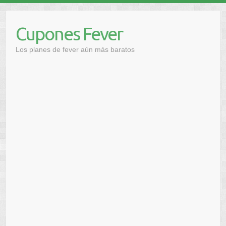
Saltar
al
Cupones Fever
contenido
Los planes de fever aún más baratos