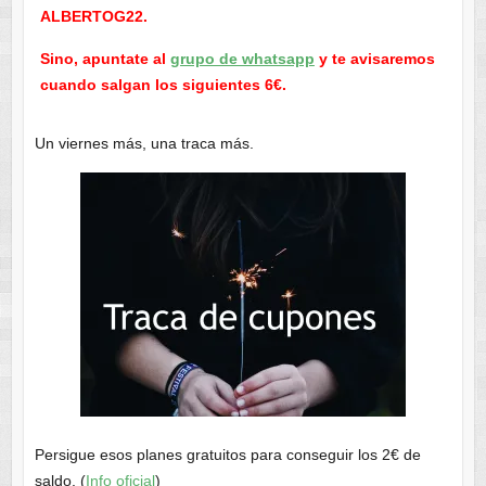
ALBERTOG22.
Sino, apuntate al
grupo de whatsapp
y te avisaremos
cuando salgan los siguientes 6€.
Un viernes más, una traca más.
Persigue esos planes gratuitos para conseguir los 2€ de
saldo. (
Info oficial
)