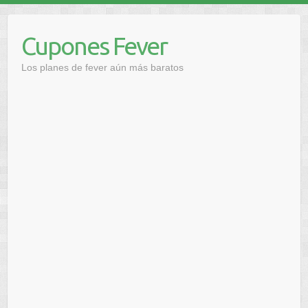
Saltar
al
Cupones Fever
contenido
Los planes de fever aún más baratos