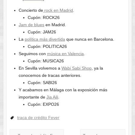
Concierto de
rock en Madrid
.
Cupón: ROCK26
Jam de blues
en Madrid.
Cupón: JAM26
La
política más divertida
que nunca en Barcelona.
Cupón: POLITICA26
Seguimos con
música en Valencia
.
Cupón: MUSICA26
En Sevilla volvemos a
Wabi Sabi Shop
, ya la
conocemos de tracas anteriores.
Cupón: SABI26
Y acabamos en Málaga con la exposición más
importante de
Jia Aili
.
Cupón: EXPO26
traca de crédito Fever