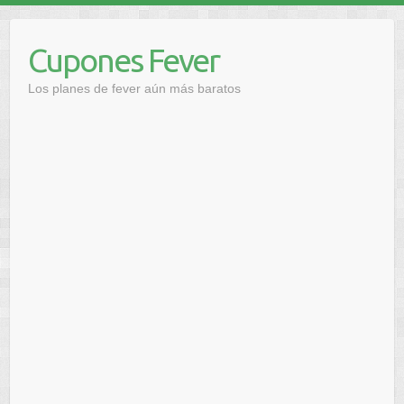
Saltar
al
Cupones Fever
contenido
Los planes de fever aún más baratos