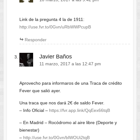
Link de la pregunta 4 la de 1911:
http://use.fvr.to/0Gvn/uRbWWPcupB
Responder
Javier Baños
11 marzo, 2017 a las 12:47 pm
Aprovecho para informaros de una Traca de crédito
Fever que salió ayer.
Una traca que nos dará 2€ de saldo Fever.
– Info Oficial –
https://fvr.app.link/QqEex66tqB
– En Madrid – Rocódromo al aire libre (Deporte y
bienestar)
–
http://use.fvr.to/0Gvn/blWOUi2tqB