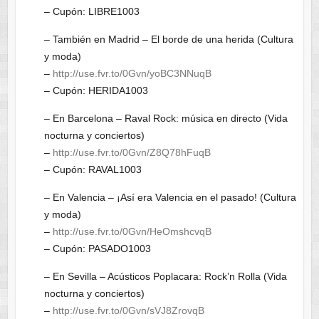
– Cupón: LIBRE1003
– También en Madrid – El borde de una herida (Cultura
y moda)
–
http://use.fvr.to/0Gvn/yoBC3NNuqB
– Cupón: HERIDA1003
– En Barcelona – Raval Rock: música en directo (Vida
nocturna y conciertos)
–
http://use.fvr.to/0Gvn/Z8Q78hFuqB
– Cupón: RAVAL1003
– En Valencia – ¡Así era Valencia en el pasado! (Cultura
y moda)
–
http://use.fvr.to/0Gvn/HeOmshcvqB
– Cupón: PASADO1003
– En Sevilla – Acústicos Poplacara: Rock’n Rolla (Vida
nocturna y conciertos)
–
http://use.fvr.to/0Gvn/sVJ8ZrovqB