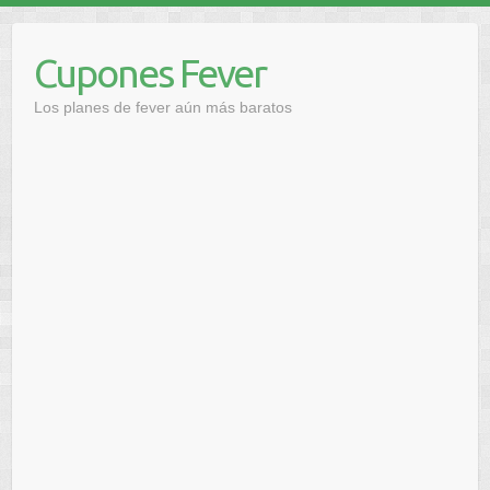
Saltar
al
Cupones Fever
contenido
Los planes de fever aún más baratos